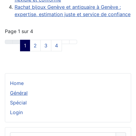
Rachat bijoux Genève et antiquaire à Genève :
expertise, estimation juste et service de confiance
Page 1 sur 4
1
2
3
4
Home
Général
Spécial
Login
Identifiant