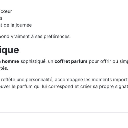
e cœur
es
t de la journée
ond vraiment à ses préférences.
nique
m homme
sophistiqué, un
coffret parfum
pour offrir ou si
tés.
 il reflète une personnalité, accompagne les moments impor
rouver le parfum qui lui correspond et créer sa propre sign
astructures face aux risques de foudre