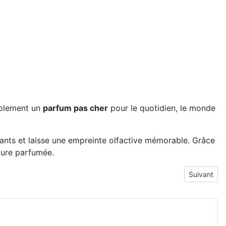
mplement un
parfum pas cher
pour le quotidien, le monde
tants et laisse une empreinte olfactive mémorable. Grâce
ature parfumée.
Article su
Suivant